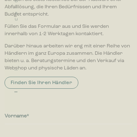
B
G
G
G
R
t
e
e
Marketing
Abfalllösung, die Ihren Bedürfnissen und Ihrem
l
r
r
e
o
ü
r
r
Marketing-Cookies werden verwendet, um Besuchern auf
a
a
ü
l
t
Budget entspricht.
c
n
A
Webseiten zu folgen. Die Absicht ist, Anzeigen zu zeigen, die
u
u
n
b
k
et
b
relevant und ansprechend für den einzelnen Benutzer sind
Füllen Sie das Formular aus und Sie werden
z
f
und daher wertvoller für Publisher und werbetreibende
innerhalb von 1-2 Werktagen kontaktiert.
Drittparteien sind.
u
a
n
ll
Darüber hinaus arbeiten wir eng mit einer Reihe von
g
b
e
Händlern im ganz Europa zusammen. Die Händler
h
bieten u. a. Beratungstermine und den Verkauf via
ä
Webshop und physische Läden an.
lt
e
Finden Sie Ihren Händler
r
Vorname