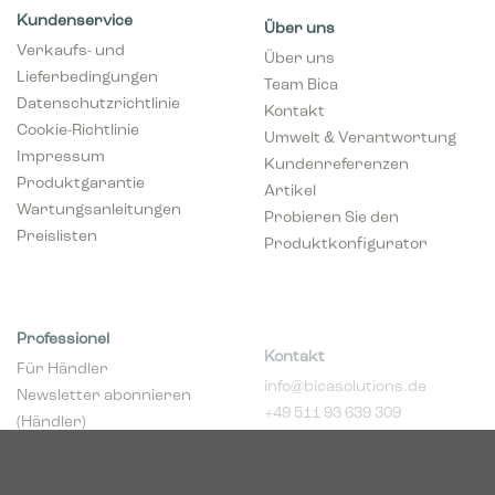
Kundenservice
Über uns
Verkaufs- und
Über uns
Lieferbedingungen
Team Bica
Datenschutzrichtlinie
Kontakt
Cookie-Richtlinie
Umwelt & Verantwortung
Impressum
Kundenreferenzen
Produktgarantie
Artikel
Wartungsanleitungen
Probieren Sie den
Preislisten
Produktkonfigurator
Professionel
Kontakt
Für Händler
info@bicasolutions.de
Newsletter abonnieren
+49 511 93 639 309
(Händler)
Sprechzeiten:
Händler werden
Montags bis
pCon Planner
donnerstags 8:00 -
Download Broschüren