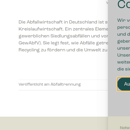
Co
VERÖFFENTLI
Wir v
Die Abfallwirtschaft in Deutschland ist stark regu
perso
Kreislaufwirtschaft. Ein zentrales Element diese
und d
gewerblichen Siedlungsabfällen und von bestimm
geben
GewAbfV). Sie legt fest, wie Abfälle getrennt, 
unser
Recycling zu fördern und die Umwelt zu schützen
Unser
weite
die s
Au
Abfalltrennung
Veröffentlicht am
Notw