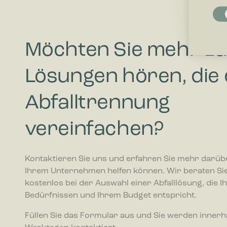
Notwendi
Notwendig
Grundfunk
ermögliche
Möchten Sie mehr zu
Präferenz
Lösungen hören, die 
Präferenz
beeinfluss
oder die R
Abfalltrennung
Statistike
vereinfachen?
Statistik
interagie
Kontaktieren Sie uns und erfahren Sie mehr darübe
Marketing
Ihrem Unternehmen helfen können. Wir beraten Sie
Marketing
kostenlos bei der Auswahl einer Abfalllösung, die I
Anzeigen 
Bedürfnissen und Ihrem Budget entspricht.
wertvolle
Füllen Sie das Formular aus und Sie werden innerh