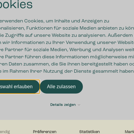
okies
CHT AM
JANUAR 18, 2026
VON
TINA
erwenden Cookies, um Inhalte und Anzeigen zu
liert und orientiert sich an dem Prinzip einer nachhaltige
nalisieren, Funktionen für soziale Medien anbieten zu kö
r Regulierung ist die Verordnung über die Bewirtschaftun
ie Zugriffe auf unsere Website zu analysieren. Außerdem
ten Bau- und Abbruchabfällen (kurz: Gewerbeabfallveror
 wir Informationen zu Ihrer Verwendung unserer Websit
gesammelt, dokumentiert und verwertet werden müssen, um
e Partner für soziale Medien, Werbung und Analysen weit
.
e Partner führen diese Informationen möglicherweise mi
ren Daten zusammen, die Sie ihnen bereitgestellt haben o
Weiterlesen
→
ie im Rahmen Ihrer Nutzung der Dienste gesammelt haben
swahl erlauben
Alle zulassen
Hinterlasse einen 
Details zeigen
endig
Präferenzen
Statistiken
Mark