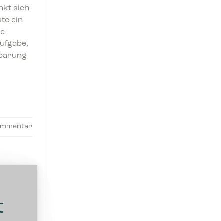
nkt sich
te ein
le
Aufgabe,
sparung
Kommentar
t