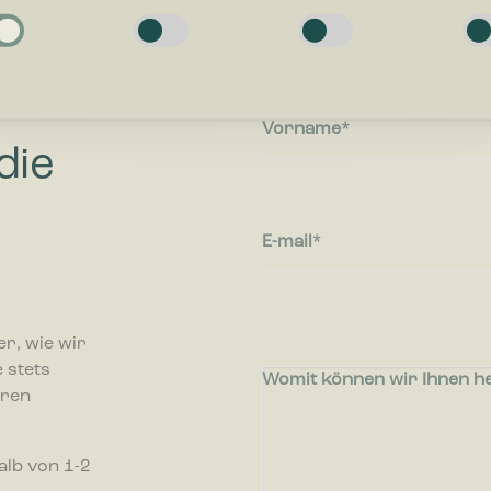
g
e Cookies helfen dabei, eine Webseite nutzbar zu machen, indem sie
tionen wie Seitennavigation und Zugriff auf sichere Bereiche der Webseit
n. Die Webseite kann ohne diese Cookies nicht richtig funktionieren.
Vorname
en
die
-Cookies ermöglichen einer Webseite sich an Informationen zu erinnern, di
en, wie sich eine Webseite verhält oder aussieht, wie z. B. Ihre bevorzugt
egion in der Sie sich befinden.
E-mail
n
-Cookies helfen Webseiten-Besitzern zu verstehen, wie Besucher mit Webse
ren, indem Informationen anonym gesammelt und gemeldet werden.
r, wie wir
 stets
Womit können wir Ihnen he
-Cookies werden verwendet, um Besuchern auf Webseiten zu folgen. Die Abs
hren
zu zeigen, die relevant und ansprechend für den einzelnen Benutzer sind
r für Publisher und werbetreibende Drittparteien sind.
alb von 1-2