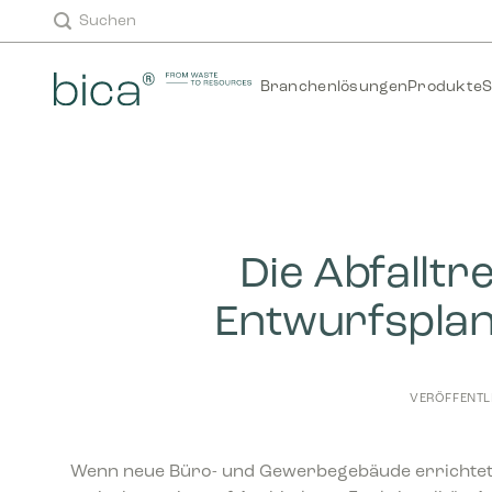
Zum
Suchen
Inhalt
springen
Branchenlösungen
Produkte
S
Die Abfallt
Entwurfspla
VERÖFFENTL
Wenn neue Büro- und Gewerbegebäude errichtet 