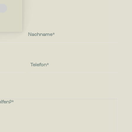
e
Nachname
e die Art
e Sprache
Telefon
iten
lfen?
icht ist,
 und daher