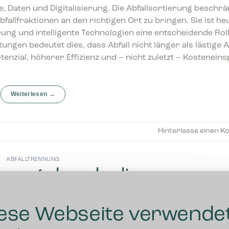
e, Daten und Digitalisierung. Die Abfallsortierung beschrä
fallfraktionen an den richtigen Ort zu bringen. Sie ist heu
erung und intelligente Technologien eine entscheidende Rol
ungen bedeutet dies, dass Abfall nicht länger als lästige 
nzial, höherer Effizienz und – nicht zuletzt – Kostenein
Weiterlesen
→
Hinterlasse einen 
ABFALLTRENNUNG
rung durch die
bfallverordnung
ese Webseite verwende