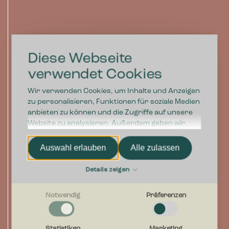
Diese Webseite
"Mit Bica haben wir uns
verwendet Cookies
für eine flexible
Abfalltrennungslösung
Wir verwenden Cookies, um Inhalte und Anzeigen
zu personalisieren, Funktionen für soziale Medien
in guter Qualität
anbieten zu können und die Zugriffe auf unsere
entschieden, die viele
Website zu analysieren. Außerdem geben wir
Informationen zu Ihrer Verwendung unserer
Jahre hält. Wir können
Website an unsere Partner für soziale Medien,
Auswahl erlauben
Alle zulassen
jederzeit weitere
Werbung und Analysen weiter. Unsere Partner
führen diese Informationen möglicherweise mit
Behälter hinzufügen,
Details zeigen
weiteren Daten zusammen, die Sie ihnen
wenn neue
bereitgestellt haben oder die sie im Rahmen Ihrer
Notwendig
Präferenzen
Nutzung der Dienste gesammelt haben.
Anforderungen
entstehen. Gleichzeitig
Notwendig
Notwendige Cookies helfen dabei, eine Webseite nutzbar zu
Statistiken
Marketing