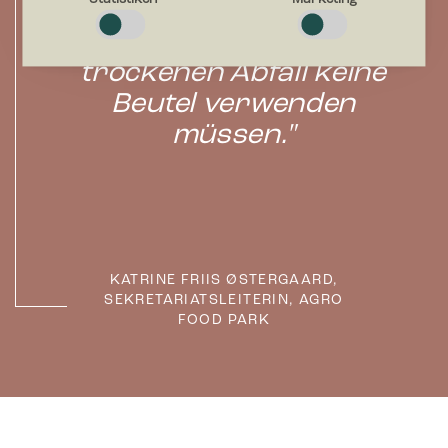
ist die Lösung so
machen, indem sie Grundfunktionen wie Seitennavigation und
Zugriff auf sichere Bereiche der Webseite ermöglichen. Die
entwickelt, dass wir für
Webseite kann ohne diese Cookies nicht richtig funktionieren.
trockenen Abfall keine
Beutel verwenden
Präferenzen
Präferenz-Cookies ermöglichen einer Webseite sich an
müssen."
Informationen zu erinnern, die die Art beeinflussen, wie sich
eine Webseite verhält oder aussieht, wie z. B. Ihre bevorzugte
Sprache oder die Region in der Sie sich befinden.
Statistiken
Statistik-Cookies helfen Webseiten-Besitzern zu verstehen,
wie Besucher mit Webseiten interagieren, indem
KATRINE FRIIS ØSTERGAARD,
Informationen anonym gesammelt und gemeldet werden.
SEKRETARIATSLEITERIN, AGRO
FOOD PARK
Marketing
Marketing-Cookies werden verwendet, um Besuchern auf
Webseiten zu folgen. Die Absicht ist, Anzeigen zu zeigen, die
relevant und ansprechend für den einzelnen Benutzer sind
und daher wertvoller für Publisher und werbetreibende
Drittparteien sind.