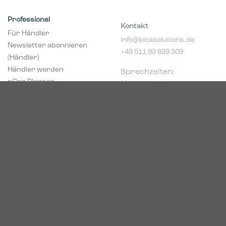
Professionel
Kontakt
Für Händler
info@bicasolutions.de
Newsletter abonnieren
+49 511 93 639 309
(Händler)
Sprechzeiten:
Händler werden
Montags bis
pCon Planner
donnerstags 8:00 -
Download Broschüren
16:00 Uhr
Download Center
Freitags 8:00 - 14:00 Uhr
Podbielskistr. 333
30659 Hannover
HRB 227766
VAT-ID: DE449494208