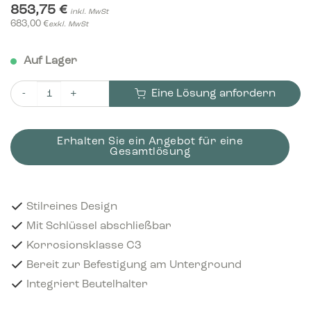
853,75
€
inkl. MwSt
683,00
€
exkl. MwSt
Auf Lager
Eine Lösung anfordern
Bica Modell 5071 Abfallbehälter 75 Liter Anthrazit Menge
Erhalten Sie ein Angebot für eine
Gesamtlösung
Stilreines Design
Mit Schlüssel abschließbar
Korrosionsklasse C3
Bereit zur Befestigung am Unterground
Integriert Beutelhalter