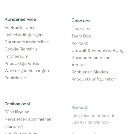
Kundenservice
Über uns
Verkaufs- und
Über uns
Lieferbedingungen
Team Bica
Datenschutzrichtlinie
Kontakt
Cookie-Richtlinie
Umwelt & Verantwortung
Impressum
Kundenreferenzen
Produktgarantie
Artikel
Wartungsanleitungen
Probieren Sie den
Preislisten
Produktkonfigurator
Professionel
Kontakt
Für Händler
info@bicasolutions.de
Newsletter abonnieren
+49 511 93 639 309
(Händler)
Sprechzeiten:
Händler werden
Montags bis