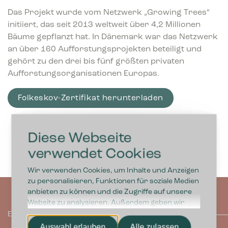
Das Projekt wurde vom Netzwerk „Growing Trees“
initiiert, das seit 2013 weltweit über 4,2 Millionen
Bäume gepflanzt hat. In Dänemark war das Netzwerk
an über 160 Aufforstungsprojekten beteiligt und
gehört zu den drei bis fünf größten privaten
Aufforstungsorganisationen Europas.
Folkeskov-Zertifikat herunterladen
Diese Webseite
verwendet Cookies
Wir verwenden Cookies, um Inhalte und Anzeigen
zu personalisieren, Funktionen für soziale Medien
anbieten zu können und die Zugriffe auf unsere
Website zu analysieren. Außerdem geben wir
Informationen zu Ihrer Verwendung unserer
EIN TOLLER FALL
Website an unsere Partner für soziale Medien,
Auswahl erlauben
Alle zulassen