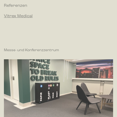
wie Besucher mit Webseiten interagieren, indem
Referenzen
Informationen anonym gesammelt und gemeldet werden.
Vitrex Medical
Marketing
Marketing-Cookies werden verwendet, um Besuchern auf
Webseiten zu folgen. Die Absicht ist, Anzeigen zu zeigen, die
relevant und ansprechend für den einzelnen Benutzer sind
und daher wertvoller für Publisher und werbetreibende
Drittparteien sind.
Messe- und Konferenzzentrum