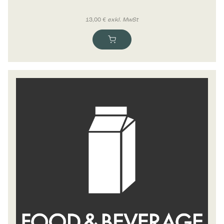
13,00
€
exkl. MwSt