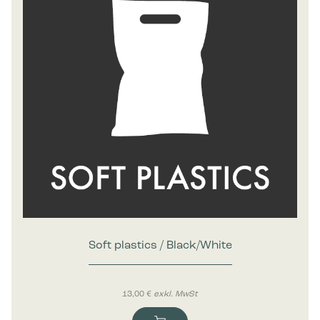
Soft plastics / Black/White
13,00
€
exkl. MwSt