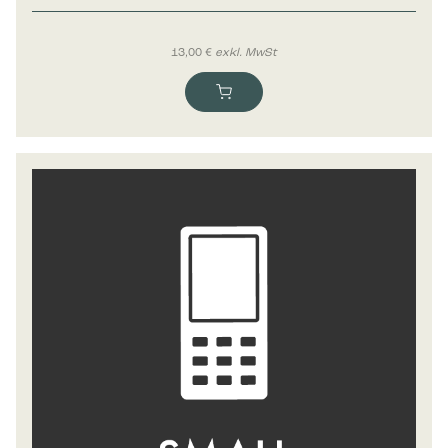
13,00
€
exkl. MwSt