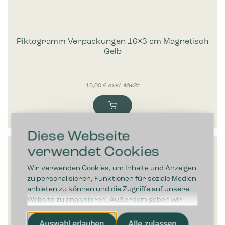
Piktogramm Verpackungen 16×3 cm Magnetisch
Gelb
13,00
€
exkl. MwSt
Diese Webseite
verwendet Cookies
Wir verwenden Cookies, um Inhalte und Anzeigen
zu personalisieren, Funktionen für soziale Medien
anbieten zu können und die Zugriffe auf unsere
Website zu analysieren. Außerdem geben wir
Informationen zu Ihrer Verwendung unserer
Website an unsere Partner für soziale Medien,
Auswahl erlauben
Alle zulassen