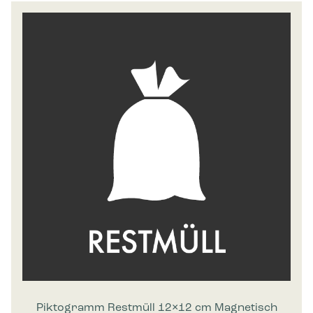
Marketing
Marketing-Cookies werden verwendet, um Besuchern auf
Webseiten zu folgen. Die Absicht ist, Anzeigen zu zeigen, die
relevant und ansprechend für den einzelnen Benutzer sind
und daher wertvoller für Publisher und werbetreibende
Drittparteien sind.
Piktogramm Restmüll 12×12 cm Magnetisch