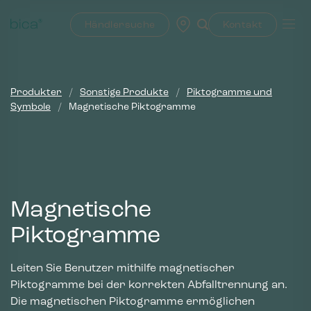
Zum
Inhalt
Händlersuche
Kontakt
springen
Produkter
/
Sonstige Produkte
/
Piktogramme und
Symbole
/
Magnetische Piktogramme
Magnetische
Piktogramme
Leiten Sie Benutzer mithilfe magnetischer
Piktogramme bei der korrekten Abfalltrennung an.
Die magnetischen Piktogramme ermöglichen