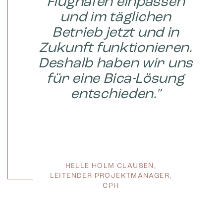
Flughafen einpassen
und im täglichen
Bica Modell 623 Abfallbehälter 90 Liter
Helles anthrazit Beidseitig offen
Betrieb jetzt und in
Zukunft funktionieren.
Deshalb haben wir uns
1.280,00
€
exkl. MwSt
für eine Bica-Lösung
entschieden."
Bestellwa
re
HELLE HOLM CLAUSEN,
LEITENDER PROJEKTMANAGER,
CPH