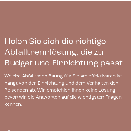
Holen Sie sich die richtige
Bica Modell 620 Abfallbehälter 90 Liter
Helles Anthrazit Flaschenöffnung
Abfalltrennlösung, die zu
Budget und Einrichtung passt
1.229,00
€
exkl. MwSt
Welche Abfalltrennlösung für Sie am effektivsten ist,
hängt von der Einrichtung und dem Verhalten der
Reisenden ab. Wir empfehlen Ihnen keine Lösung,
bevor wir die Antworten auf die wichtigsten Fragen
kennen.
Bestellwa
re