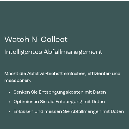
Sprache oder die Region in der Sie sich befinden.
Statistiken
Statistik-Cookies helfen Webseiten-Besitzern zu verstehen,
wie Besucher mit Webseiten interagieren, indem
Informationen anonym gesammelt und gemeldet werden.
Watch N' Collect
Intelligentes Abfallmanagement
Marketing
Marketing-Cookies werden verwendet, um Besuchern auf
Webseiten zu folgen. Die Absicht ist, Anzeigen zu zeigen, die
relevant und ansprechend für den einzelnen Benutzer sind
und daher wertvoller für Publisher und werbetreibende
Macht die Abfallwirtschaft einfacher, effizienter und
Drittparteien sind.
messbarer.
Senken Sie Entsorgungskosten mit Daten
Optimieren Sie die Entsorgung mit Daten
Erfassen und messen Sie Abfallmengen mit Daten