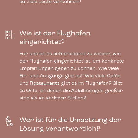
so viele Leute verkehren?
Bestellwa
re
Wie ist der Flughafen
eingerichtet?
Für uns ist es entscheidend zu wissen, wie
der Flughafen eingerichtet ist, um konkrete
Empfehlungen geben zu können. Wie viele
Ein- und Ausgänge gibt es? Wie viele Cafés
und
Restaurants
gibt es im Flughafen? Gibt
es Orte, an denen die Abfallmengen größer
sind als an anderen Stellen?
Wer ist für die Umsetzung der
Bica Modell 622 Abfallbehälter 90 Liter
Lösung verantwortlich?
Helles anthrazit Beidseitige
Flaschenöffnung