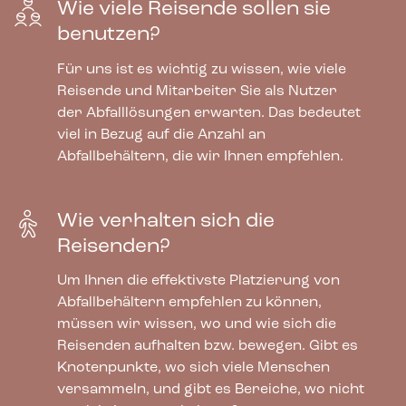
Wie viele Reisende sollen sie
benutzen?
Für uns ist es wichtig zu wissen, wie viele
Reisende und Mitarbeiter Sie als Nutzer
der Abfalllösungen erwarten. Das bedeutet
viel in Bezug auf die Anzahl an
Abfallbehältern, die wir Ihnen empfehlen.
Wie verhalten sich die
Reisenden?
Bica Modell 621 Abfallbehälter 90 Liter
Um Ihnen die effektivste Platzierung von
Helles anthrazit Offen
Abfallbehältern empfehlen zu können,
müssen wir wissen, wo und wie sich die
1.229,00
€
Reisenden aufhalten bzw. bewegen. Gibt es
exkl. MwSt
Knotenpunkte, wo sich viele Menschen
versammeln, und gibt es Bereiche, wo nicht