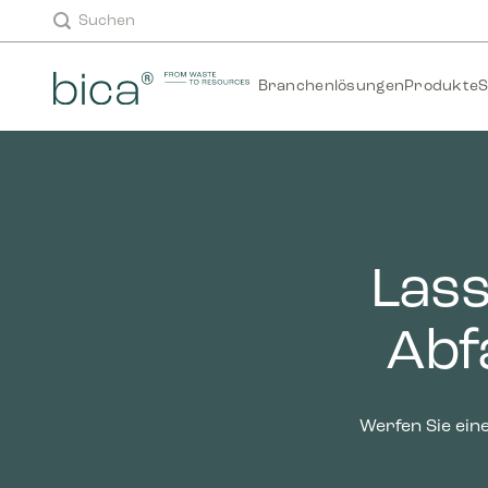
Zum
Suchen
Inhalt
springen
Branchenlösungen
Produkte
S
Lass
Abf
Werfen Sie ein