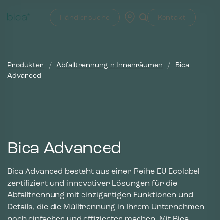
Zum
Inhalt
Händlersuche
Kontakt
springen
Produkter
/
Abfalltrennung in Innenräumen
/
Bica
Advanced
Bica Advanced
Bica Advanced besteht aus einer Reihe EU Ecolabel
zertifiziert und innovativer Lösungen für die
Abfalltrennung mit einzigartigen Funktionen und
Details, die die Mülltrennung in Ihrem Unternehmen
noch einfacher und effizienter machen. Mit Bica