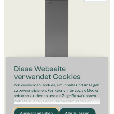
Diese Webseite
verwendet Cookies
Wir verwenden Cookies, um Inhalte und Anzeigen
Bica Modell 960 Abfallbehälter 65 Liter Fußpedal
zu personalisieren, Funktionen für soziale Medien
anbieten zu können und die Zugriffe auf unsere
Website zu analysieren. Außerdem geben wir
807,00
€
exkl. MwSt
Informationen zu Ihrer Verwendung unserer
Website an unsere Partner für soziale Medien,
Auswahl erlauben
Alle zulassen