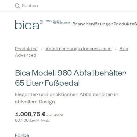
Zum
Suchen
Inhalt
springen
Branchenlösungen
Produkte
S
Produkter
/
Abfalltrennung in Innenräumen
/
Bica
Advanced
Bica Modell 960 Abfallbehälter
65 Liter Fußpedal
Eleganter und praktischer Abfallbehälter in
stilvollem Design.
1.008,75
€
inkl. MwSt
807,00
€
exkl. MwSt
Farbe