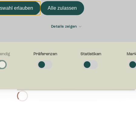
E-mail
swahl erlauben
Alle zulassen
Details zeigen
r, wie wir
 stets
Womit können wir Ihnen he
hren
endig
Präferenzen
Statistiken
Mark
g
alb von 1-2
e Cookies helfen dabei, eine Webseite nutzbar zu machen, indem sie
tionen wie Seitennavigation und Zugriff auf sichere Bereiche der Webseit
n. Die Webseite kann ohne diese Cookies nicht richtig funktionieren.
on Händlern
en
nd physische
-Cookies ermöglichen einer Webseite sich an Informationen zu erinnern, di
en, wie sich eine Webseite verhält oder aussieht, wie z. B. Ihre bevorzugt
egion in der Sie sich befinden.
n
-Cookies helfen Webseiten-Besitzern zu verstehen, wie Besucher mit Webse