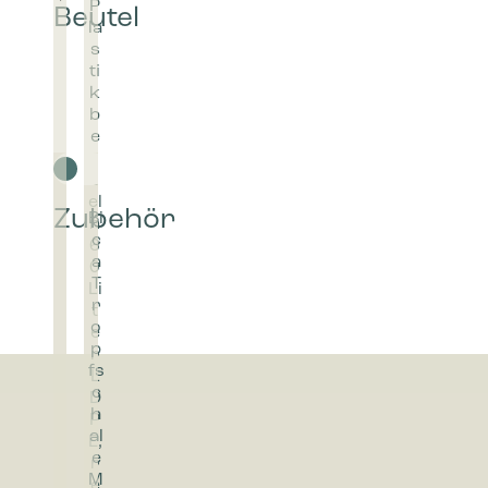
interagie
Marketing
Marketing
Anzeigen 
wertvolle
Kundenservice
Über uns
Verkaufs- und Lieferbedingungen
Über uns
Datenschutzrichtlinie
Team Bica
Cookie-Richtlinie
Kontakt
Impressum
Umwelt & V
Produktgarantie
Kundenref
Wartungsanleitungen
Artikel
Preislisten
Probieren 