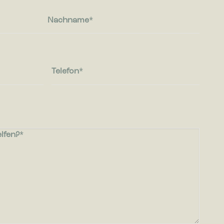
Podbielskistr. 333
30659 Hannover
HRB 227766
VAT-ID: DE449494208
© 2026. Bica. All rights reserved.