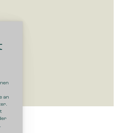
t
nnen
e an
er.
Nachname
t
der
.