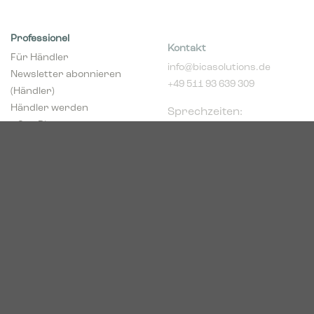
Professionel
Kontakt
Für Händler
info@bicasolutions.de
Newsletter abonnieren
+49 511 93 639 309
(Händler)
Sprechzeiten:
Händler werden
Montags bis
pCon Planner
donnerstags 8:00 -
Download Broschüren
16:00 Uhr
Download Center
Freitags 8:00 - 14:00 Uhr
Podbielskistr. 333
30659 Hannover
HRB 227766
VAT-ID: DE449494208