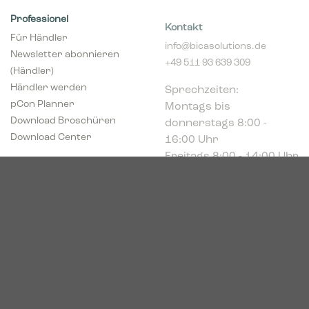
Professionel
Kontakt
Für Händler
info@bicasolutions.de
Newsletter abonnieren
+49 511 93 639 309
(Händler)
Sprechzeiten:
Händler werden
Montags bis
pCon Planner
donnerstags 8:00 -
Download Broschüren
16:00 Uhr
Download Center
Freitags 8:00 - 14:00 Uhr
Podbielskistr. 333
30659 Hannover
HRB 227766
VAT-ID: DE449494208