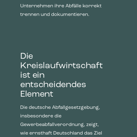
und daher wertvoller für Publisher und werbetreibende
Unternehmen ihre Abfälle korrekt
Drittparteien sind.
trennen und dokumentieren.
Die
Kreislaufwirtschaft
ist ein
entscheidendes
Element
Die deutsche Abfallgesetzgebung,
insbesondere die
Gewerbeabfallverordnung, zeigt,
wie ernsthaft Deutschland das Ziel