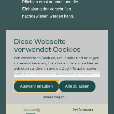
Pflichten ernst nehmen und die
Einhaltung der Vorschriften
nachgewiesen werden kann.
Diese Webseite
verwendet Cookies
Aktuelle
Entwicklungen und
Wir verwenden Cookies, um Inhalte und Anzeigen
zu personalisieren, Funktionen für soziale Medien
Ausblick
anbieten zu können und die Zugriffe auf unsere
Website zu analysieren. Außerdem geben wir
Die Gewerbeabfallverordnung wird
Informationen zu Ihrer Verwendung unserer
Website an unsere Partner für soziale Medien,
kontinuierlich weiterentwickelt. Eine
Auswahl erlauben
Alle zulassen
Werbung und Analysen weiter. Unsere Partner
umfassende Novellierung wird
führen diese Informationen möglicherweise mit
Details zeigen
voraussichtlich ab dem
1. Juli 2026
weiteren Daten zusammen, die Sie ihnen
bereitgestellt haben oder die sie im Rahmen Ihrer
in Kraft treten
und verschärfte
Notwendig
Präferenzen
Nutzung der Dienste gesammelt haben.
Anforderungen an die getrennte