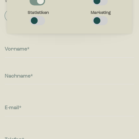
Webshop und physische Läden an.
Notwendig
Notwendige Cookies helfen dabei, eine Webseite nutzbar zu
Statistiken
Marketing
Finden Sie Ihren Händler
machen, indem sie Grundfunktionen wie Seitennavigation und
Zugriff auf sichere Bereiche der Webseite ermöglichen. Die
Webseite kann ohne diese Cookies nicht richtig funktionieren.
Präferenzen
Vorname
Präferenz-Cookies ermöglichen einer Webseite sich an
Informationen zu erinnern, die die Art beeinflussen, wie sich
eine Webseite verhält oder aussieht, wie z. B. Ihre bevorzugte
Sprache oder die Region in der Sie sich befinden.
Nachname
Statistiken
Statistik-Cookies helfen Webseiten-Besitzern zu verstehen,
wie Besucher mit Webseiten interagieren, indem
Informationen anonym gesammelt und gemeldet werden.
E-mail
Marketing
Marketing-Cookies werden verwendet, um Besuchern auf
Webseiten zu folgen. Die Absicht ist, Anzeigen zu zeigen, die
relevant und ansprechend für den einzelnen Benutzer sind