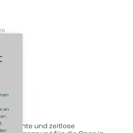
ER
t
nnen
e an
er.
t
Schlichte und zeitlose
der