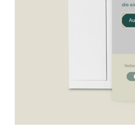
die s
Au
Notw
Notwendi
Notwendig
Grundfunk
ermögliche
Präferenz
Präferenz
beeinfluss
oder die R