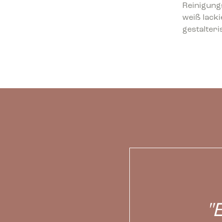
Reinigungs
weiß lacki
gestalteri
"