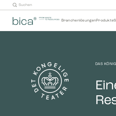
Zum
Suchen
Inhalt
springen
Branchenlösungen
Produkte
S
DAS KÖNIG
Ein
Res