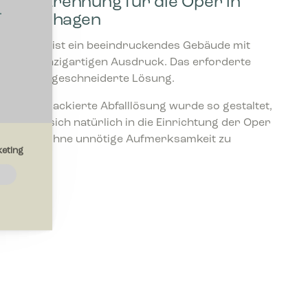
Abfalltrennung für die Oper in
.
Kopenhagen
Die Oper ist ein beeindruckendes Gebäude mit
einem einzigartigen Ausdruck. Das erforderte
eine maßgeschneiderte Lösung.
Die weiß lackierte Abfalllösung wurde so gestaltet,
dass sie sich natürlich in die Einrichtung der Oper
einfügt, ohne unnötige Aufmerksamkeit zu
eting
erregen.
e
e die Art
e Sprache