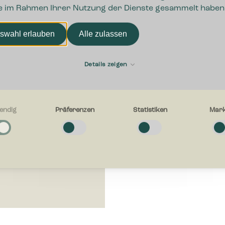
ie im Rahmen Ihrer Nutzung der Dienste gesammelt haben
swahl erlauben
Alle zulassen
Details zeigen
endig
Präferenzen
Statistiken
Mark
g
e Cookies helfen dabei, eine Webseite nutzbar zu machen, indem sie
tionen wie Seitennavigation und Zugriff auf sichere Bereiche der Webseit
n. Die Webseite kann ohne diese Cookies nicht richtig funktionieren.
en
-Cookies ermöglichen einer Webseite sich an Informationen zu erinnern, di
en, wie sich eine Webseite verhält oder aussieht, wie z. B. Ihre bevorzugt
egion in der Sie sich befinden.