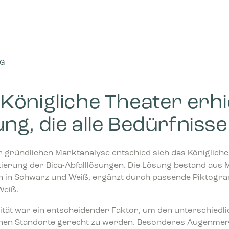
n
-Cookies helfen Webseiten-Besitzern zu verstehen, wie Besucher mit Webse
ren, indem Informationen anonym gesammelt und gemeldet werden.
NG
-Cookies werden verwendet, um Besuchern auf Webseiten zu folgen. Die Abs
zu zeigen, die relevant und ansprechend für den einzelnen Benutzer sind
r für Publisher und werbetreibende Drittparteien sind.
Königliche Theater erhie
ng, die alle Bedürfnisse 
 gründlichen Marktanalyse entschied sich das Königliche 
ierung der Bica-Abfalllösungen. Die Lösung bestand aus 
n in Schwarz und Weiß, ergänzt durch passende Piktogr
Weiß.
ilität war ein entscheidender Faktor, um den unterschied
lnen Standorte gerecht zu werden. Besonderes Augenmer