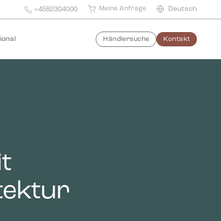
Meine Anfrage
Deutsch
+4582304000
ional
Händlersuche
Kontakt
t
tektur