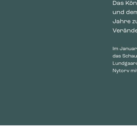
Das Kön
und dem
Jahre z
Verände
Im Januar
das Schau
Lundgaard
Nytorv mi