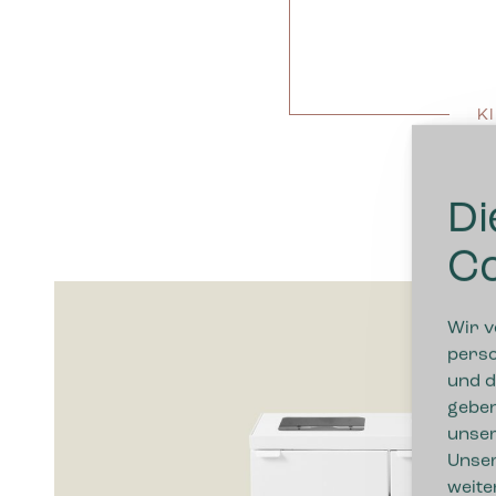
K
Di
Co
Wir v
perso
und d
geben
unser
Unser
weite