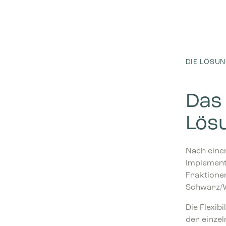
Statistike
Statistik
interagie
Marketing
DIE LÖSU
Marketing
Anzeigen 
wertvolle
Das 
Lösu
Nach einer
Implement
Fraktione
Schwarz/
Die Flexib
der einze