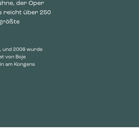
ühne, der Oper
 reicht über 250
 größte
r, und 2008 wurde
et von Boje
hin am Kongens