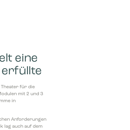
iten
icht ist,
 und daher
lt eine
erfüllte
Theater für die
Modulen mit 2 und 3
amme in
lichen Anforderungen
k lag auch auf dem