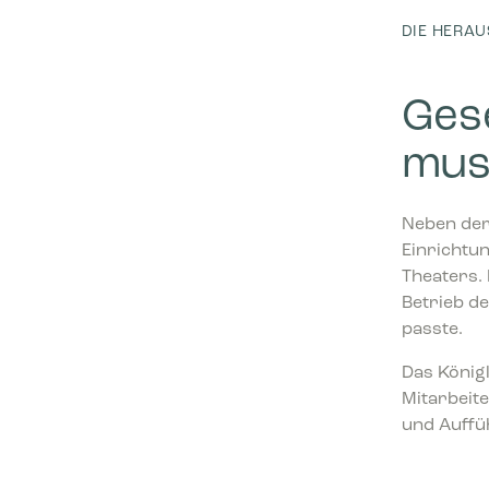
DIE HERA
Ges
mus
Neben der 
Einrichtun
Theaters. 
Betrieb de
passte.
Das König
Mitarbeit
und Auffü