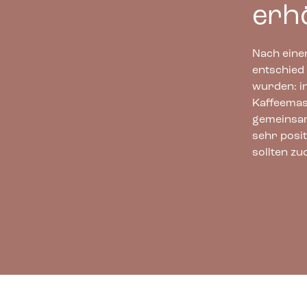
erh
Nach eine
entschied 
wurden: i
Kaffeemas
gemeinsam
sehr posi
sollten zu