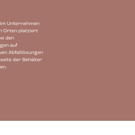
e im Unternehmen
n Orten platziert
ei den
ngen auf
uen Abfalllösungen
eite der Behälter
en.