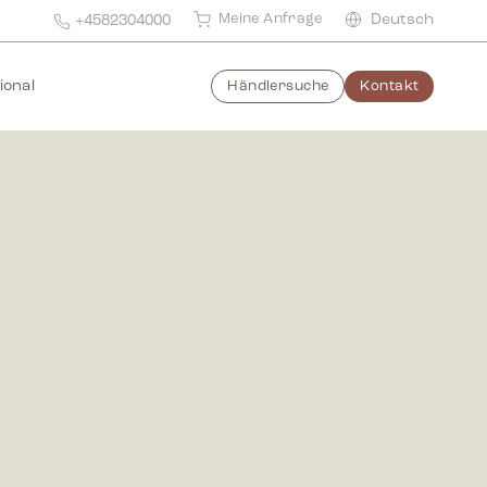
Meine Anfrage
Deutsch
+4582304000
ional
Händlersuche
Kontakt