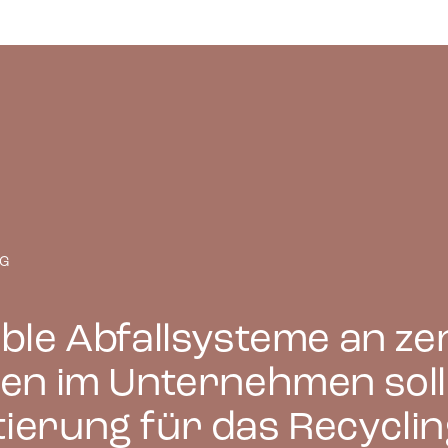
n
-Cookies helfen Webseiten-Besitzern zu verstehen, wie Besucher mit Webse
ren, indem Informationen anonym gesammelt und gemeldet werden.
-Cookies werden verwendet, um Besuchern auf Webseiten zu folgen. Die Abs
zu zeigen, die relevant und ansprechend für den einzelnen Benutzer sind
r für Publisher und werbetreibende Drittparteien sind.
NG
ible Abfallsysteme an ze
len im Unternehmen soll
ierung für das Recycli