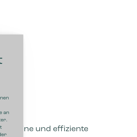
t
nnen
e an
er.
Stilreine und effiziente
t
der