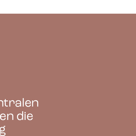
iten
icht ist,
 und daher
ntralen
en die
ng