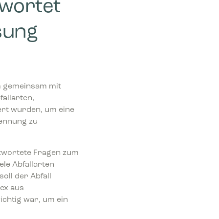
twortet
sung
em gemeinsam mit
allarten,
ert wurden, um eine
trennung zu
ntwortete Fragen zum
ele Abfallarten
oll der Abfall
ex aus
chtig war, um ein