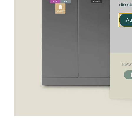
die s
Au
Notw
Notwendi
Notwendig
Grundfunk
ermögliche
Präferenz
Präferenz
beeinfluss
oder die R