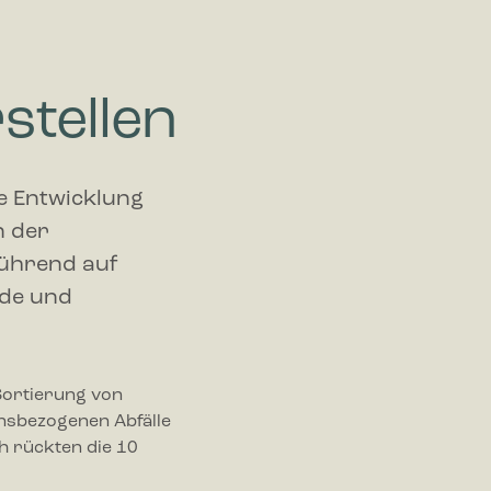
stellen
ie Entwicklung
n der
führend auf
nde und
 Sortierung von
onsbezogenen Abfälle
h rückten die 10