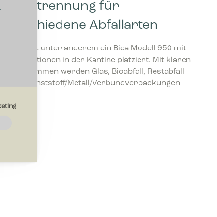
Abfalltrennung für
.
verschiedene Abfallarten
Vitrex hat unter anderem ein Bica Modell 950 mit
vier Fraktionen in der Kantine platziert. Mit klaren
Piktogrammen werden Glas, Bioabfall, Restabfall
sowie Kunststoff/Metall/Verbundverpackungen
getrennt.
eting
e
e die Art
e Sprache