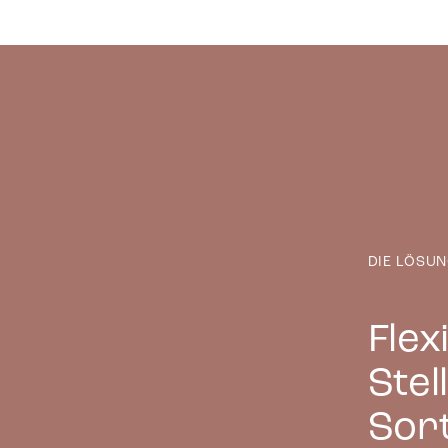
Statistike
Statistik
interagie
Marketing
Marketing
Anzeigen 
wertvolle
DIE LÖSU
Flex
Stel
Sort