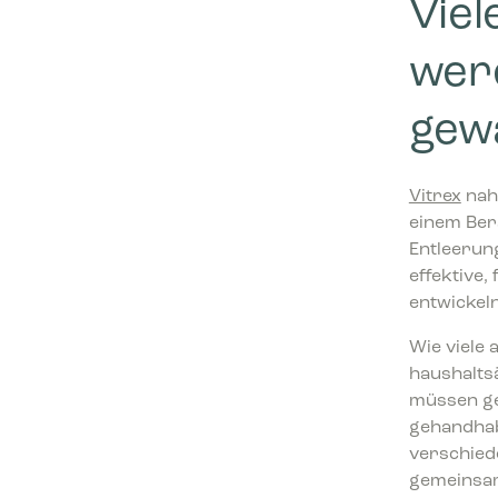
Vie
werd
gew
Vitrex
nahm
einem Ber
Entleerun
effektive,
entwickeln
Wie viele
haushaltsä
müssen get
gehandhab
verschied
gemeinsam