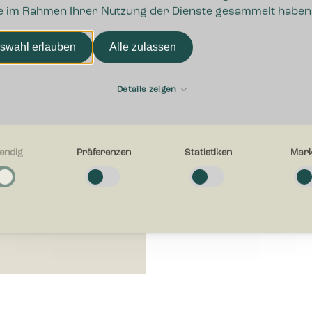
ie im Rahmen Ihrer Nutzung der Dienste gesammelt haben
swahl erlauben
Alle zulassen
Details zeigen
endig
Präferenzen
Statistiken
Mark
g
e Cookies helfen dabei, eine Webseite nutzbar zu machen, indem sie
tionen wie Seitennavigation und Zugriff auf sichere Bereiche der Webseit
n. Die Webseite kann ohne diese Cookies nicht richtig funktionieren.
en
-Cookies ermöglichen einer Webseite sich an Informationen zu erinnern, di
en, wie sich eine Webseite verhält oder aussieht, wie z. B. Ihre bevorzugt
egion in der Sie sich befinden.