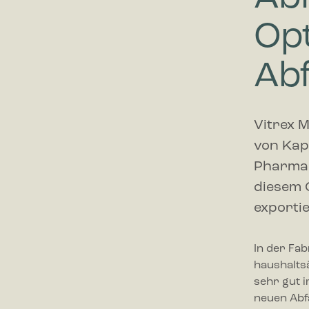
Op
Abf
Vitrex M
von Kap
Pharmain
diesem 
exportie
In der Fab
haushaltsä
sehr gut i
neuen Abfa