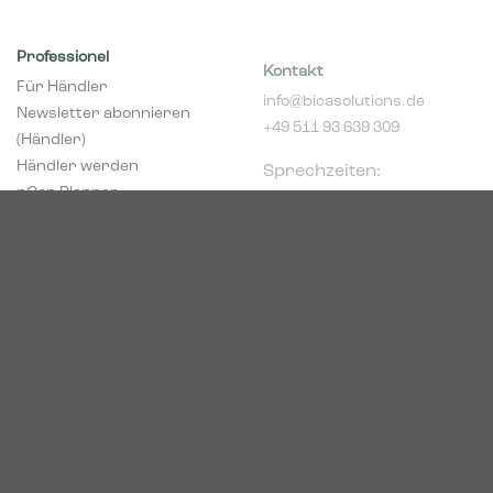
Professionel
Kontakt
Für Händler
info@bicasolutions.de
Newsletter abonnieren
+49 511 93 639 309
(Händler)
Sprechzeiten:
Händler werden
Montags bis
pCon Planner
donnerstags 8:00 -
Download Broschüren
16:00 Uhr
Download Center
Freitags 8:00 - 14:00 Uhr
Podbielskistr. 333
30659 Hannover
HRB 227766
VAT-ID: DE449494208