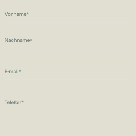
Statistiken
Vorname
Statistik-Cookies helfen Webseiten-Besitzern zu verstehen,
wie Besucher mit Webseiten interagieren, indem
Informationen anonym gesammelt und gemeldet werden.
Nachname
Marketing
Marketing-Cookies werden verwendet, um Besuchern auf
Webseiten zu folgen. Die Absicht ist, Anzeigen zu zeigen, die
relevant und ansprechend für den einzelnen Benutzer sind
und daher wertvoller für Publisher und werbetreibende
E-mail
Drittparteien sind.
Telefon