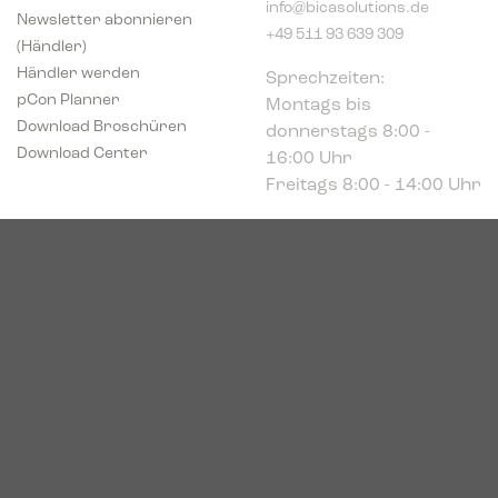
Newsletter abonnieren
+49 511 93 639 309
(Händler)
Sprechzeiten:
Händler werden
Montags bis
pCon Planner
donnerstags 8:00 -
Download Broschüren
16:00 Uhr
Download Center
Freitags 8:00 - 14:00 Uhr
Podbielskistr. 333
30659 Hannover
HRB 227766
VAT-ID: DE449494208