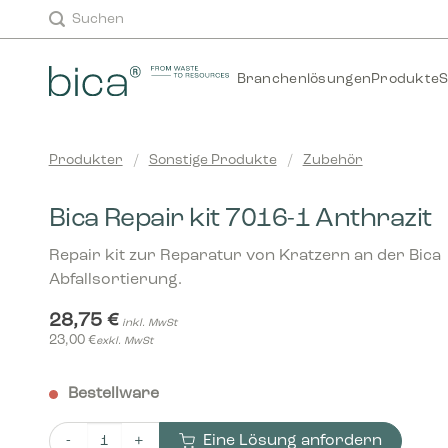
Zum
Suchen
Inhalt
springen
Branchenlösungen
Produkte
S
Produkter
/
Sonstige Produkte
/
Zubehör
Bica Repair kit 7016-1 Anthrazit
Repair kit zur Reparatur von Kratzern an der Bica
Abfallsortierung.
28,75
€
inkl. MwSt
23,00
€
exkl. MwSt
Bestellware
Eine Lösung anfordern