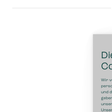
Di
Co
Wir v
perso
und d
geben
unser
Unser