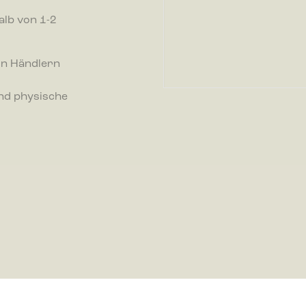
alb von 1-2
n
-Cookies helfen Webseiten-Besitzern zu verstehen, wie Besucher mit Webse
ren, indem Informationen anonym gesammelt und gemeldet werden.
on Händlern
nd physische
-Cookies werden verwendet, um Besuchern auf Webseiten zu folgen. Die Abs
zu zeigen, die relevant und ansprechend für den einzelnen Benutzer sind
r für Publisher und werbetreibende Drittparteien sind.