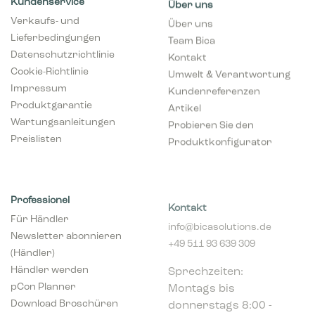
Kundenservice
Über uns
Verkaufs- und
Über uns
Lieferbedingungen
Team Bica
Datenschutzrichtlinie
Kontakt
Cookie-Richtlinie
Umwelt & Verantwortung
Impressum
Kundenreferenzen
Produktgarantie
Artikel
Wartungsanleitungen
Probieren Sie den
Preislisten
Produktkonfigurator
Professionel
Kontakt
Für Händler
info@bicasolutions.de
Newsletter abonnieren
+49 511 93 639 309
(Händler)
Sprechzeiten:
Händler werden
Montags bis
pCon Planner
donnerstags 8:00 -
Download Broschüren
16:00 Uhr
Download Center