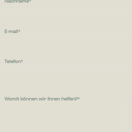
Nachname
wie Besucher mit Webseiten interagieren, indem
Informationen anonym gesammelt und gemeldet werden.
Marketing
Marketing-Cookies werden verwendet, um Besuchern auf
E-mail
Webseiten zu folgen. Die Absicht ist, Anzeigen zu zeigen, die
relevant und ansprechend für den einzelnen Benutzer sind
und daher wertvoller für Publisher und werbetreibende
Drittparteien sind.
Telefon
Womit können wir Ihnen helfen?