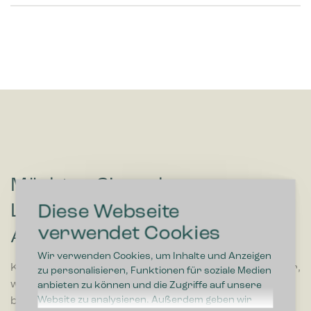
Möchten Sie mehr zu
Lösungen hören, die die
Diese Webseite
verwendet Cookies
Abfalltrennung vereinfachen?
Wir verwenden Cookies, um Inhalte und Anzeigen
Kontaktieren Sie uns und erfahren Sie mehr darüber,
zu personalisieren, Funktionen für soziale Medien
wie wir Ihrem Unternehmen helfen können. Wir
anbieten zu können und die Zugriffe auf unsere
Website zu analysieren. Außerdem geben wir
beraten Sie stets kostenlos bei der Auswahl einer