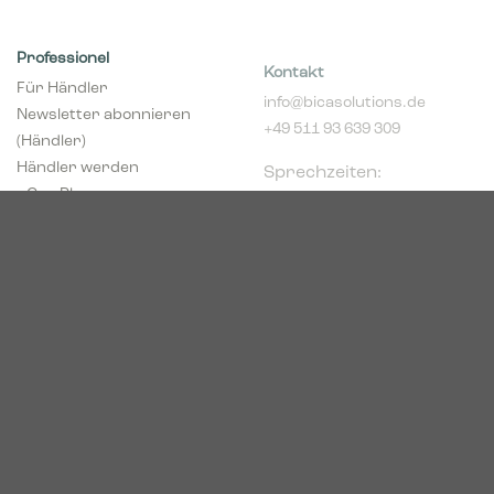
Professionel
Kontakt
Für Händler
info@bicasolutions.de
Newsletter abonnieren
+49 511 93 639 309
(Händler)
Sprechzeiten:
Händler werden
Montags bis
pCon Planner
donnerstags 8:00 -
Download Broschüren
16:00 Uhr
Download Center
Freitags 8:00 - 14:00 Uhr
Podbielskistr. 333
30659 Hannover
HRB 227766
VAT-ID: DE449494208