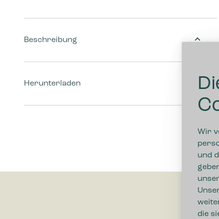
Beschreibung
Di
Herunterladen
Co
Wir v
perso
und d
geben
unser
Unser
weite
die s