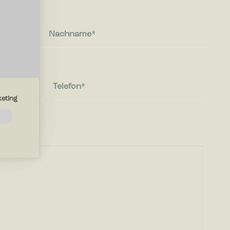
Nachname
Telefon
eting
e
lfen?
e die Art
e Sprache