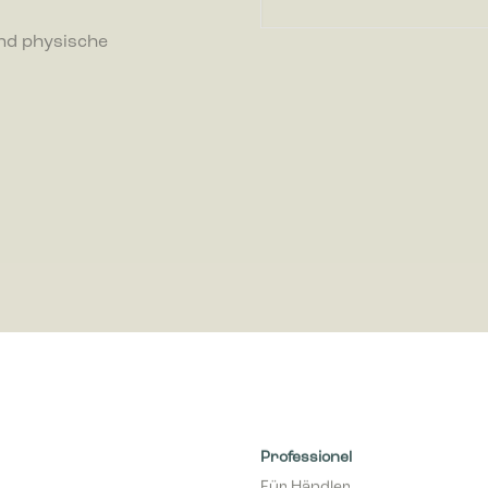
-Cookies helfen Webseiten-Besitzern zu verstehen, wie Besucher mit Webse
ren, indem Informationen anonym gesammelt und gemeldet werden.
nd physische
-Cookies werden verwendet, um Besuchern auf Webseiten zu folgen. Die Abs
zu zeigen, die relevant und ansprechend für den einzelnen Benutzer sind
r für Publisher und werbetreibende Drittparteien sind.
Professionel
Für Händler