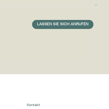
iten
icht ist,
 und daher
Kontakt
info@bicasolutions.de