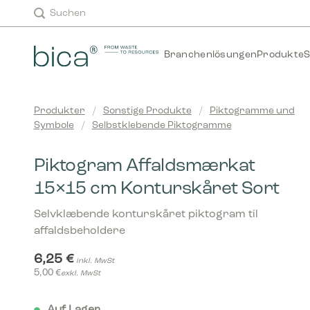
Zum
Suchen
Inhalt
springen
Branchenlösungen
Produkte
S
Produkter
/
Sonstige Produkte
/
Piktogramme und
Symbole
/
Selbstklebende Piktogramme
Piktogram Affaldsmærkat
15×15 cm Konturskåret Sort
Selvklæbende konturskåret piktogram til
affaldsbeholdere
6,25
€
inkl. MwSt
5,00
€
exkl. MwSt