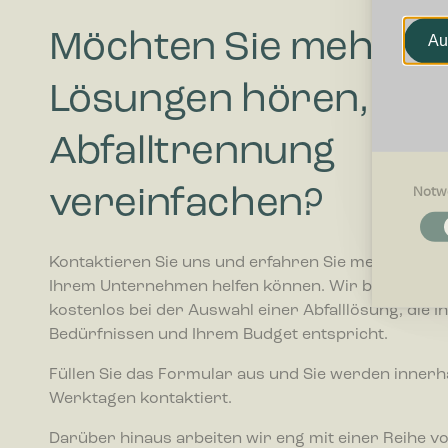
Möchten Sie mehr zu
Au
Lösungen hören, die 
Abfalltrennung
vereinfachen?
Notw
Notwendi
Notwendig
Grundfunk
Kontaktieren Sie uns und erfahren Sie mehr darübe
ermögliche
Ihrem Unternehmen helfen können. Wir beraten Sie
kostenlos bei der Auswahl einer Abfalllösung, die I
Präferenz
Bedürfnissen und Ihrem Budget entspricht.
Präferenz
beeinfluss
Füllen Sie das Formular aus und Sie werden innerh
oder die R
Werktagen kontaktiert.
Statistike
Darüber hinaus arbeiten wir eng mit einer Reihe v