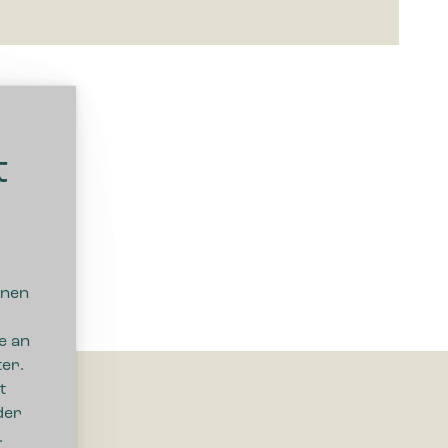
t
nnen
e an
er.
t
der
.