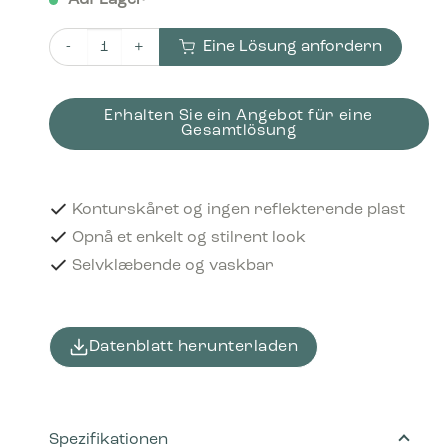
Auf Lager
Eine Lösung anfordern
Piktogram Affaldsmærkat 15x15 cm Konturskåret Sort
Erhalten Sie ein Angebot für eine
Gesamtlösung
Konturskåret og ingen reflekterende plast
Opnå et enkelt og stilrent look
Selvklæbende og vaskbar
Datenblatt herunterladen
Spezifikationen