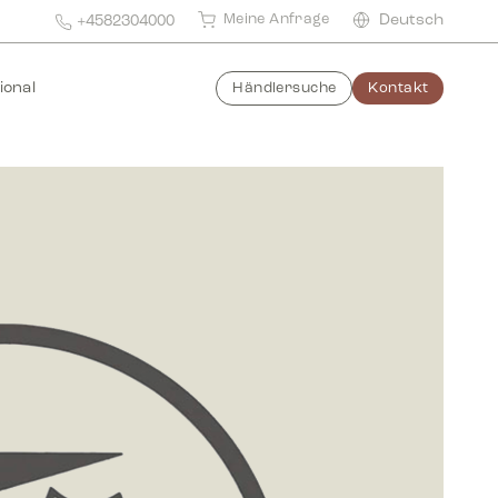
Meine Anfrage
Deutsch
+4582304000
ional
Händlersuche
Kontakt