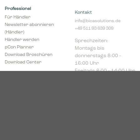
Professionel
Kontakt
Für Händler
info@bicasolutions.de
Newsletter abonnieren
+49 511 93 639 309
(Händler)
Sprechzeiten:
Händler werden
Montags bis
pCon Planner
donnerstags 8:00 -
Download Broschüren
16:00 Uhr
Download Center
Freitags 8:00 - 14:00 Uhr
Podbielskistr. 333
30659 Hannover
HRB 227766
VAT-ID: DE449494208