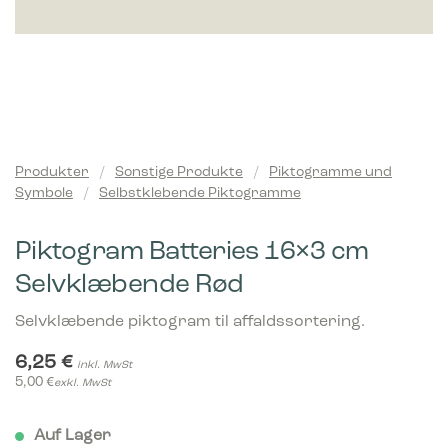
Produkter
/
Sonstige Produkte
/
Piktogramme und
Symbole
/
Selbstklebende Piktogramme
Piktogram Batteries 16×3 cm
Selvklæbende Rød
Selvklæbende piktogram til affaldssortering.
6,25
€
inkl. MwSt
5,00
€
exkl. MwSt
Auf Lager