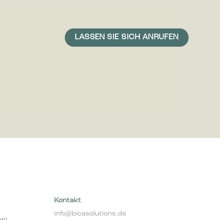
icht ist,
 und daher
Kontakt
info@bicasolutions.de
er)
+49 511 93 639 309