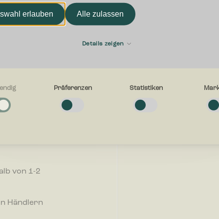
swahl erlauben
Alle zulassen
Vorname
die
Details zeigen
E-mail
endig
Präferenzen
Statistiken
Mark
g
e Cookies helfen dabei, eine Webseite nutzbar zu machen, indem sie
r, wie wir
tionen wie Seitennavigation und Zugriff auf sichere Bereiche der Webseit
 stets
n. Die Webseite kann ohne diese Cookies nicht richtig funktionieren.
Womit können wir Ihnen he
hren
en
-Cookies ermöglichen einer Webseite sich an Informationen zu erinnern, di
alb von 1-2
en, wie sich eine Webseite verhält oder aussieht, wie z. B. Ihre bevorzugt
egion in der Sie sich befinden.
on Händlern
n
-Cookies helfen Webseiten-Besitzern zu verstehen, wie Besucher mit Webse