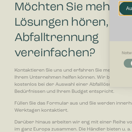
Möchten Sie mehr zu
Au
Lösungen hören, die 
Abfalltrennung
vereinfachen?
Notw
Notwendi
Notwendig
Kontaktieren Sie uns und erfahren Sie mehr darübe
Grundfunk
Ihrem Unternehmen helfen können. Wir beraten Sie
ermögliche
kostenlos bei der Auswahl einer Abfalllösung, die I
Bedürfnissen und Ihrem Budget entspricht.
Präferenz
Präferenz
Füllen Sie das Formular aus und Sie werden innerh
beeinfluss
oder die R
Werktagen kontaktiert.
Darüber hinaus arbeiten wir eng mit einer Reihe v
Statistike
im ganz Europa zusammen. Die Händler bieten u. a.
Statistik