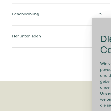
Beschreibung
Herunterladen
Di
Co
Wir v
perso
und d
geben
unser
Unser
weite
die s