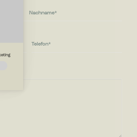
Nachname
Telefon
eting
e
lfen?
e die Art
e Sprache
iten