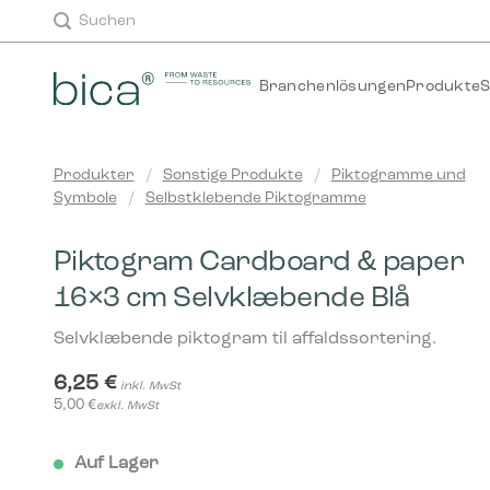
Zum
Suchen
Inhalt
springen
Branchenlösungen
Produkte
S
Produkter
/
Sonstige Produkte
/
Piktogramme und
Symbole
/
Selbstklebende Piktogramme
Piktogram Cardboard & paper
16×3 cm Selvklæbende Blå
Selvklæbende piktogram til affaldssortering.
6,25
€
inkl. MwSt
5,00
€
exkl. MwSt
Auf Lager