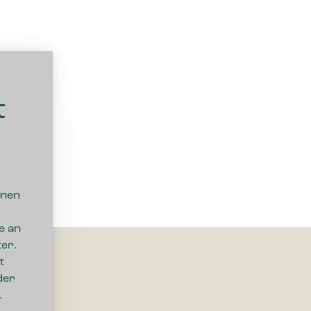
t
nnen
e an
er.
t
der
.