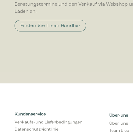
Beratungstermine und den Verkauf via Webshop u
interagie
Läden an.
Marketing
Finden Sie Ihren Händler
Marketing
Anzeigen 
wertvolle
Kundenservice
Über uns
Verkaufs- und Lieferbedingungen
Über uns
Datenschutzrichtlinie
Team Bica