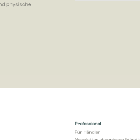
nd physische
ren, indem Informationen anonym gesammelt und gemeldet werden.
-Cookies werden verwendet, um Besuchern auf Webseiten zu folgen. Die Abs
zu zeigen, die relevant und ansprechend für den einzelnen Benutzer sind
r für Publisher und werbetreibende Drittparteien sind.
Professionel
Für Händler
Newsletter abonnieren (Händl