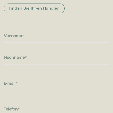
Sprache oder die Region in der Sie sich befinden.
Finden Sie Ihren Händler
Statistiken
Statistik-Cookies helfen Webseiten-Besitzern zu verstehen,
wie Besucher mit Webseiten interagieren, indem
Informationen anonym gesammelt und gemeldet werden.
Vorname
Marketing
Marketing-Cookies werden verwendet, um Besuchern auf
Webseiten zu folgen. Die Absicht ist, Anzeigen zu zeigen, die
Nachname
relevant und ansprechend für den einzelnen Benutzer sind
und daher wertvoller für Publisher und werbetreibende
Drittparteien sind.
E-mail
Telefon