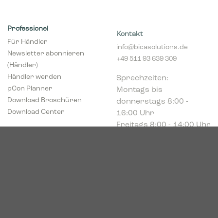
Professionel
Kontakt
Für Händler
info@bicasolutions.de
Newsletter abonnieren
+49 511 93 639 309
(Händler)
Sprechzeiten:
Händler werden
Montags bis
pCon Planner
donnerstags 8:00 -
Download Broschüren
16:00 Uhr
Download Center
Freitags 8:00 - 14:00 Uhr
Podbielskistr. 333
30659 Hannover
HRB 227766
VAT-ID: DE449494208