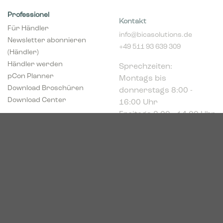
Professionel
Kontakt
Für Händler
info@bicasolutions.de
Newsletter abonnieren
+49 511 93 639 309
(Händler)
Sprechzeiten:
Händler werden
Montags bis
pCon Planner
donnerstags 8:00 -
Download Broschüren
16:00 Uhr
Download Center
Freitags 8:00 - 14:00 Uhr
Podbielskistr. 333
30659 Hannover
HRB 227766
VAT-ID: DE449494208