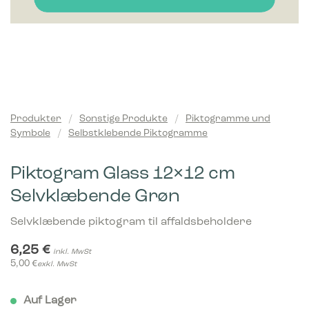
Produkter
/
Sonstige Produkte
/
Piktogramme und
Symbole
/
Selbstklebende Piktogramme
Piktogram Glass 12×12 cm
Selvklæbende Grøn
Selvklæbende piktogram til affaldsbeholdere
6,25
€
inkl. MwSt
5,00
€
exkl. MwSt
Auf Lager