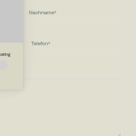
Nachname
Telefon
eting
e
lfen?
e die Art
e Sprache
iten