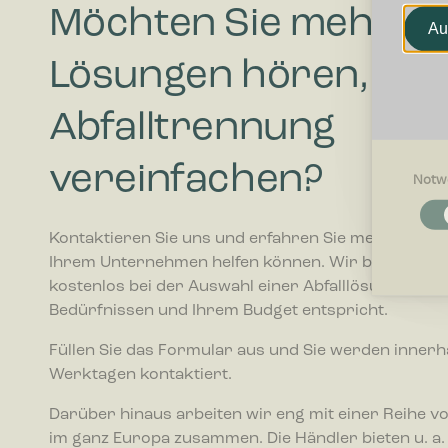
Möchten Sie mehr zu
Au
Lösungen hören, die 
Abfalltrennung
vereinfachen?
Notw
Notwendi
Notwendig
Kontaktieren Sie uns und erfahren Sie mehr darübe
Grundfunk
Ihrem Unternehmen helfen können. Wir beraten Sie
ermögliche
kostenlos bei der Auswahl einer Abfalllösung, die I
Bedürfnissen und Ihrem Budget entspricht.
Präferenz
Präferenz
Füllen Sie das Formular aus und Sie werden innerh
beeinfluss
oder die R
Werktagen kontaktiert.
Darüber hinaus arbeiten wir eng mit einer Reihe v
Statistike
im ganz Europa zusammen. Die Händler bieten u. a.
Statistik