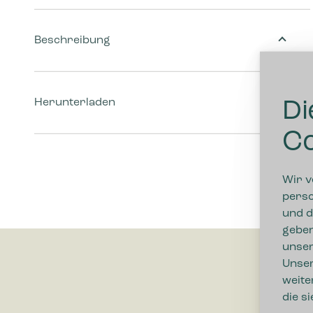
Beschreibung
Herunterladen
Di
Co
Wir v
perso
und d
geben
unser
Unser
weite
die s