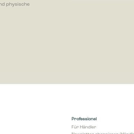
nd physische
ren, indem Informationen anonym gesammelt und gemeldet werden.
-Cookies werden verwendet, um Besuchern auf Webseiten zu folgen. Die Abs
zu zeigen, die relevant und ansprechend für den einzelnen Benutzer sind
r für Publisher und werbetreibende Drittparteien sind.
Professionel
Für Händler
Newsletter abonnieren (Händl