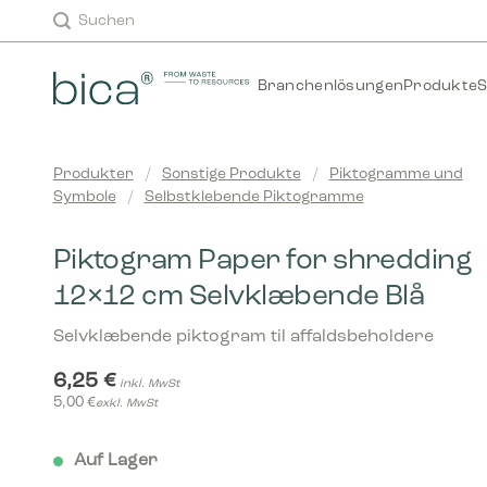
Zum
Suchen
Inhalt
springen
Branchenlösungen
Produkte
S
Produkter
/
Sonstige Produkte
/
Piktogramme und
Symbole
/
Selbstklebende Piktogramme
Piktogram Paper for shredding
12×12 cm Selvklæbende Blå
Selvklæbende piktogram til affaldsbeholdere
6,25
€
inkl. MwSt
5,00
€
exkl. MwSt
Auf Lager