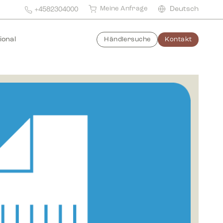
Meine Anfrage
Deutsch
+4582304000
ional
Händlersuche
Kontakt