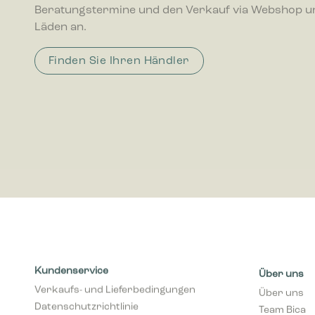
Beratungstermine und den Verkauf via Webshop u
interagie
Läden an.
Marketing
Finden Sie Ihren Händler
Marketing
Anzeigen 
wertvolle
Kundenservice
Über uns
Verkaufs- und Lieferbedingungen
Über uns
Datenschutzrichtlinie
Team Bica