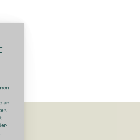
t
nnen
e an
er.
t
der
.