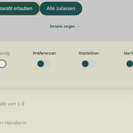
swahl erlauben
Alle zulassen
Vorname
die
Details zeigen
E-mail
endig
Präferenzen
Statistiken
Mark
g
e Cookies helfen dabei, eine Webseite nutzbar zu machen, indem sie
r, wie wir
tionen wie Seitennavigation und Zugriff auf sichere Bereiche der Webseit
 stets
n. Die Webseite kann ohne diese Cookies nicht richtig funktionieren.
Womit können wir Ihnen he
hren
en
-Cookies ermöglichen einer Webseite sich an Informationen zu erinnern, di
alb von 1-2
en, wie sich eine Webseite verhält oder aussieht, wie z. B. Ihre bevorzugt
egion in der Sie sich befinden.
on Händlern
n
-Cookies helfen Webseiten-Besitzern zu verstehen, wie Besucher mit Webse