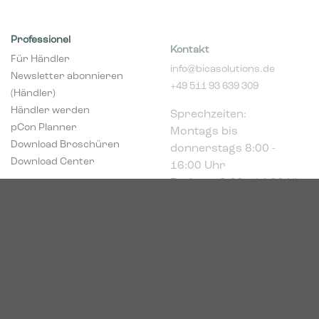
Professionel
Kontakt
Für Händler
info@bicasolutions.de
Newsletter abonnieren
+49 511 93 639 309
(Händler)
Sprechzeiten:
Händler werden
Montags bis
pCon Planner
donnerstags 8:00 -
Download Broschüren
16:00 Uhr
Download Center
Freitags 8:00 - 14:00 Uhr
Podbielskistr. 333
30659 Hannover
HRB 227766
VAT-ID: DE449494208