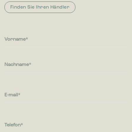
Sprache oder die Region in der Sie sich befinden.
Finden Sie Ihren Händler
Statistiken
Statistik-Cookies helfen Webseiten-Besitzern zu verstehen,
wie Besucher mit Webseiten interagieren, indem
Informationen anonym gesammelt und gemeldet werden.
Vorname
Marketing
Marketing-Cookies werden verwendet, um Besuchern auf
Webseiten zu folgen. Die Absicht ist, Anzeigen zu zeigen, die
Nachname
relevant und ansprechend für den einzelnen Benutzer sind
und daher wertvoller für Publisher und werbetreibende
Drittparteien sind.
E-mail
Telefon