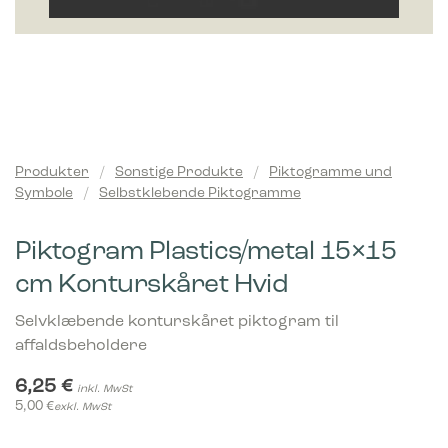
Produkter
/
Sonstige Produkte
/
Piktogramme und
Symbole
/
Selbstklebende Piktogramme
Piktogram Plastics/metal 15×15
cm Konturskåret Hvid
Selvklæbende konturskåret piktogram til
affaldsbeholdere
6,25
€
inkl. MwSt
5,00
€
exkl. MwSt