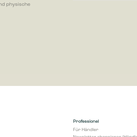
nd physische
ren, indem Informationen anonym gesammelt und gemeldet werden.
-Cookies werden verwendet, um Besuchern auf Webseiten zu folgen. Die Abs
zu zeigen, die relevant und ansprechend für den einzelnen Benutzer sind
r für Publisher und werbetreibende Drittparteien sind.
Professionel
Für Händler
Newsletter abonnieren (Händl