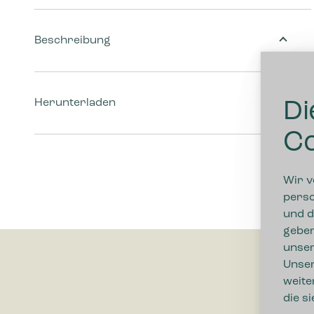
Beschreibung
Herunterladen
Di
Co
Wir v
perso
und d
geben
unser
Unser
weite
die s