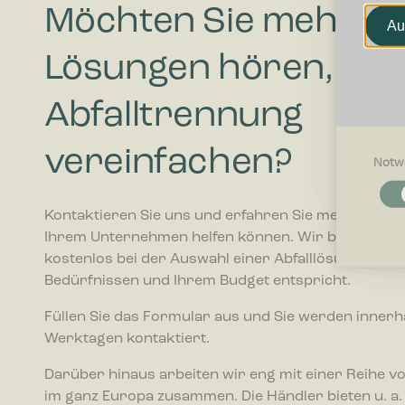
Möchten Sie mehr zu
Au
Lösungen hören, die 
Abfalltrennung
vereinfachen?
Notw
Notwendi
Notwendig
Kontaktieren Sie uns und erfahren Sie mehr darübe
Grundfunk
Ihrem Unternehmen helfen können. Wir beraten Sie
ermögliche
kostenlos bei der Auswahl einer Abfalllösung, die I
Bedürfnissen und Ihrem Budget entspricht.
Präferenz
Präferenz
Füllen Sie das Formular aus und Sie werden innerh
beeinfluss
oder die R
Werktagen kontaktiert.
Darüber hinaus arbeiten wir eng mit einer Reihe v
Statistike
im ganz Europa zusammen. Die Händler bieten u. a.
Statistik