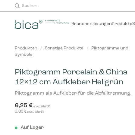
Zum
Suchen
Inhalt
springen
Branchenlösungen
Produkte
S
Produkter
/
Sonstige Produkte
/
Piktogramme und
Symbole
Piktogramm Porcelain & China
12×12 cm Aufkleber Hellgrün
Piktogramm als Aufkleber für die Abfalltrennung.
6,25
€
inkl. MwSt
5,00
€
exkl. MwSt
Auf Lager