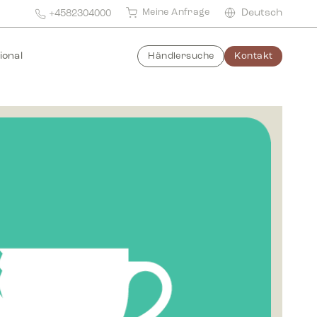
Meine Anfrage
Deutsch
+4582304000
ional
Händlersuche
Kontakt