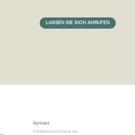
icht ist,
 und daher
Kontakt
info@bicasolutions.de
er)
+49 511 93 639 309