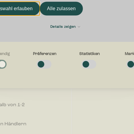
swahl erlauben
Alle zulassen
Vorname
die
Details zeigen
E-mail
endig
Präferenzen
Statistiken
Mark
g
e Cookies helfen dabei, eine Webseite nutzbar zu machen, indem sie
r, wie wir
tionen wie Seitennavigation und Zugriff auf sichere Bereiche der Webseit
 stets
n. Die Webseite kann ohne diese Cookies nicht richtig funktionieren.
Womit können wir Ihnen he
hren
en
-Cookies ermöglichen einer Webseite sich an Informationen zu erinnern, di
alb von 1-2
en, wie sich eine Webseite verhält oder aussieht, wie z. B. Ihre bevorzugt
egion in der Sie sich befinden.
on Händlern
n
-Cookies helfen Webseiten-Besitzern zu verstehen, wie Besucher mit Webse