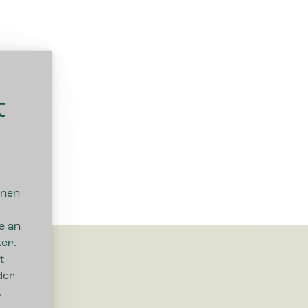
t
nnen
e an
er.
t
der
.