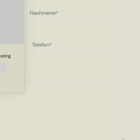
Nachname
Telefon
eting
e
lfen?
e die Art
e Sprache
iten