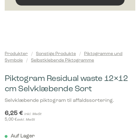
Produkter
/
Sonstige Produkte
/
Piktogramme und
Symbole
/
Selbstklebende Piktogramme
Piktogram Residual waste 12×12
cm Selvklæbende Sort
Selvklæbende piktogram til affaldssortering.
6,25
€
inkl. MwSt
5,00
€
exkl. MwSt
Auf Lager