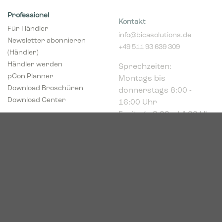
Professionel
Kontakt
Für Händler
info@bicasolutions.de
Newsletter abonnieren
+49 511 93 639 309
(Händler)
Sprechzeiten:
Händler werden
Montags bis
pCon Planner
donnerstags 8:00 -
Download Broschüren
16:00 Uhr
Download Center
Freitags 8:00 - 14:00 Uhr
Podbielskistr. 333
30659 Hannover
HRB 227766
VAT-ID: DE449494208