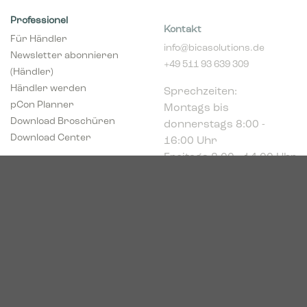
Professionel
Kontakt
Für Händler
info@bicasolutions.de
Newsletter abonnieren
+49 511 93 639 309
(Händler)
Sprechzeiten:
Händler werden
Montags bis
pCon Planner
donnerstags 8:00 -
Download Broschüren
16:00 Uhr
Download Center
Freitags 8:00 - 14:00 Uhr
Podbielskistr. 333
30659 Hannover
HRB 227766
VAT-ID: DE449494208