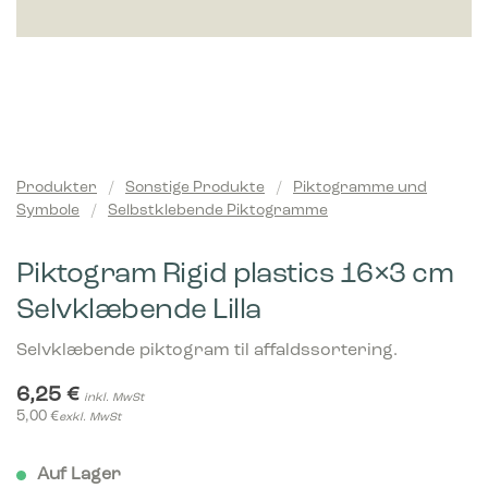
Produkter
/
Sonstige Produkte
/
Piktogramme und
Symbole
/
Selbstklebende Piktogramme
Piktogram Rigid plastics 16×3 cm
Selvklæbende Lilla
Selvklæbende piktogram til affaldssortering.
6,25
€
inkl. MwSt
5,00
€
exkl. MwSt
Auf Lager