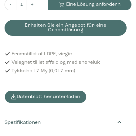
Eine Lösung anfordern
Plastikbeuteln 20 Liter Mit Kordelzugverschluss LDPE, virgin 
Erhalten Sie ein Angebot für eine
Gesamtlösung
Fremstillet af LDPE, virgin
Velegnet til let affald og med snøreluk
Tykkelse 17 My (0,017 mm)
Datenblatt herunterladen
Spezifikationen