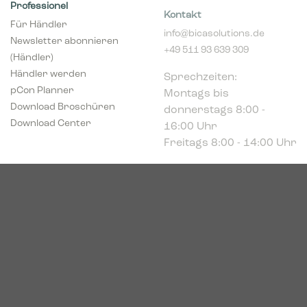
Kontakt
Für Händler
info@bicasolutions.de
Newsletter abonnieren
+49 511 93 639 309
(Händler)
Sprechzeiten:
Händler werden
Montags bis
pCon Planner
donnerstags 8:00 -
Download Broschüren
16:00 Uhr
Download Center
Freitags 8:00 - 14:00 Uhr
Podbielskistr. 333
30659 Hannover
HRB 227766
VAT-ID: DE449494208