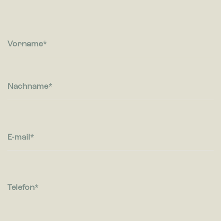
Sprache oder die Region in der Sie sich befinden.
Statistiken
Statistik-Cookies helfen Webseiten-Besitzern zu verstehen,
Vorname
wie Besucher mit Webseiten interagieren, indem
Informationen anonym gesammelt und gemeldet werden.
Marketing
Nachname
Marketing-Cookies werden verwendet, um Besuchern auf
Webseiten zu folgen. Die Absicht ist, Anzeigen zu zeigen, die
relevant und ansprechend für den einzelnen Benutzer sind
und daher wertvoller für Publisher und werbetreibende
Drittparteien sind.
E-mail
Telefon