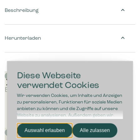
Beschreibung
Herunterladen
Diese Webseite
verwendet Cookies
Wir verwenden Cookies, um Inhalte und Anzeigen
zu personalisieren, Funktionen für soziale Medien
anbieten zu können und die Zugriffe auf unsere
Website zu analysieren. Außerdem geben wir
Informationen zu Ihrer Verwendung unserer
Website an unsere Partner für soziale Medien,
Auswahl erlauben
Alle zulassen
Werbung und Analysen weiter. Unsere Partner