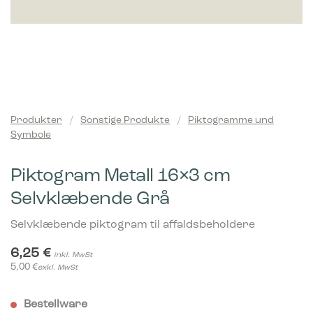
Produkter
/
Sonstige Produkte
/
Piktogramme und
Symbole
Piktogram Metall 16×3 cm
Selvklæbende Grå
Selvklæbende piktogram til affaldsbeholdere
6,25
€
inkl. MwSt
5,00
€
exkl. MwSt
Bestellware