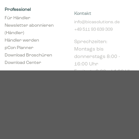
Professionel
Kontakt
Für Händler
info@bicasolutions.de
Newsletter abonnieren
+49 511 93 639 309
(Händler)
Sprechzeiten:
Händler werden
Montags bis
pCon Planner
donnerstags 8:00 -
Download Broschüren
16:00 Uhr
Download Center
Freitags 8:00 - 14:00 Uhr
Podbielskistr. 333
30659 Hannover
HRB 227766
VAT-ID: DE449494208