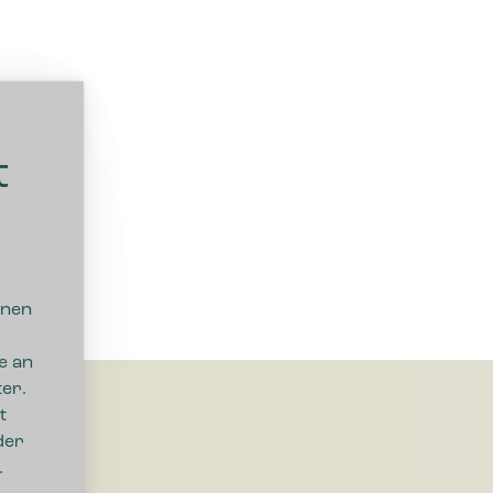
t
nnen
e an
er.
t
der
.