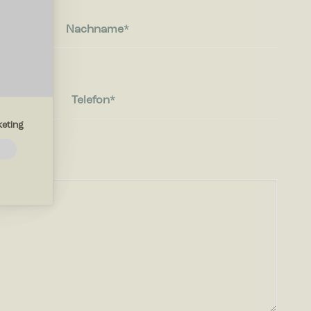
Nachname
Telefon
eting
e
lfen?
e die Art
e Sprache
iten