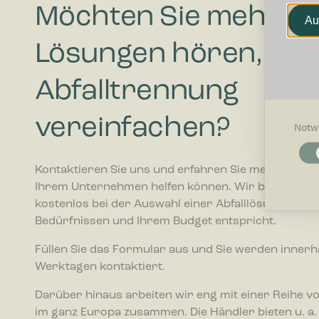
Möchten Sie mehr zu
Au
Lösungen hören, die 
Abfalltrennung
vereinfachen?
Notw
Notwendi
Notwendig
Kontaktieren Sie uns und erfahren Sie mehr darübe
Grundfunk
Ihrem Unternehmen helfen können. Wir beraten Sie
ermögliche
kostenlos bei der Auswahl einer Abfalllösung, die I
Bedürfnissen und Ihrem Budget entspricht.
Präferenz
Präferenz
Füllen Sie das Formular aus und Sie werden innerh
beeinfluss
oder die R
Werktagen kontaktiert.
Darüber hinaus arbeiten wir eng mit einer Reihe v
Statistike
im ganz Europa zusammen. Die Händler bieten u. a.
Statistik