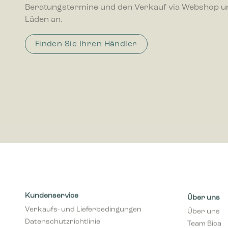
Beratungstermine und den Verkauf via Webshop u
interagie
Läden an.
Marketing
Finden Sie Ihren Händler
Marketing
Anzeigen 
wertvolle
Kundenservice
Über uns
Verkaufs- und Lieferbedingungen
Über uns
Datenschutzrichtlinie
Team Bica