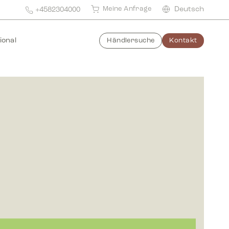
Meine Anfrage
Deutsch
+4582304000
ional
Händlersuche
Kontakt