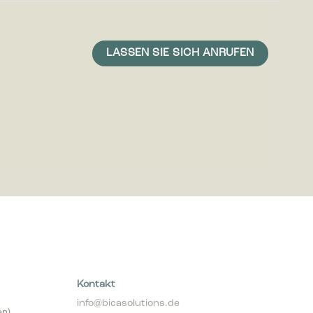
icht ist,
 und daher
Kontakt
info@bicasolutions.de
er)
+49 511 93 639 309