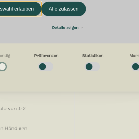
swahl erlauben
Alle zulassen
Vorname
die
Details zeigen
E-mail
endig
Präferenzen
Statistiken
Mark
g
e Cookies helfen dabei, eine Webseite nutzbar zu machen, indem sie
r, wie wir
tionen wie Seitennavigation und Zugriff auf sichere Bereiche der Webseit
 stets
n. Die Webseite kann ohne diese Cookies nicht richtig funktionieren.
Womit können wir Ihnen he
hren
en
-Cookies ermöglichen einer Webseite sich an Informationen zu erinnern, di
alb von 1-2
en, wie sich eine Webseite verhält oder aussieht, wie z. B. Ihre bevorzugt
egion in der Sie sich befinden.
on Händlern
n
-Cookies helfen Webseiten-Besitzern zu verstehen, wie Besucher mit Webse