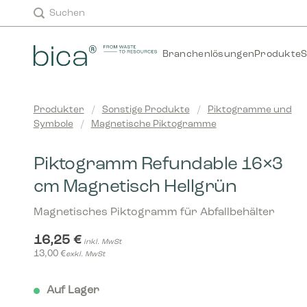
Zum
Suchen
Inhalt
springen
Branchenlösungen
Produkte
S
Produkter
/
Sonstige Produkte
/
Piktogramme und
Symbole
/
Magnetische Piktogramme
Piktogramm Refundable 16×3
cm Magnetisch Hellgrün
Magnetisches Piktogramm für Abfallbehälter
16,25
€
inkl. MwSt
13,00
€
exkl. MwSt
Auf Lager