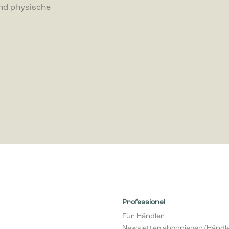
nd physische
ren, indem Informationen anonym gesammelt und gemeldet werden.
-Cookies werden verwendet, um Besuchern auf Webseiten zu folgen. Die Abs
zu zeigen, die relevant und ansprechend für den einzelnen Benutzer sind
r für Publisher und werbetreibende Drittparteien sind.
Professionel
Für Händler
Newsletter abonnieren (Händl