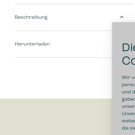
Beschreibung
Herunterladen
Di
Co
Wir v
perso
und d
geben
unser
Unser
weite
die s