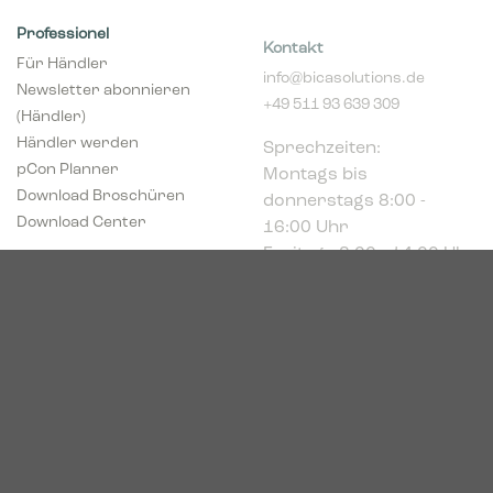
Professionel
Kontakt
Für Händler
info@bicasolutions.de
Newsletter abonnieren
+49 511 93 639 309
(Händler)
Sprechzeiten:
Händler werden
Montags bis
pCon Planner
donnerstags 8:00 -
Download Broschüren
16:00 Uhr
Download Center
Freitags 8:00 - 14:00 Uhr
Podbielskistr. 333
30659 Hannover
HRB 227766
VAT-ID: DE449494208