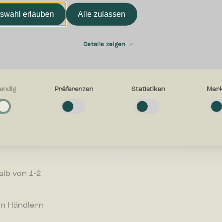
swahl erlauben
Alle zulassen
Vorname
die
Details zeigen
E-mail
endig
Präferenzen
Statistiken
Mark
g
e Cookies helfen dabei, eine Webseite nutzbar zu machen, indem sie
r, wie wir
tionen wie Seitennavigation und Zugriff auf sichere Bereiche der Webseit
 stets
n. Die Webseite kann ohne diese Cookies nicht richtig funktionieren.
Womit können wir Ihnen he
hren
en
-Cookies ermöglichen einer Webseite sich an Informationen zu erinnern, di
alb von 1-2
en, wie sich eine Webseite verhält oder aussieht, wie z. B. Ihre bevorzugt
egion in der Sie sich befinden.
on Händlern
n
-Cookies helfen Webseiten-Besitzern zu verstehen, wie Besucher mit Webse