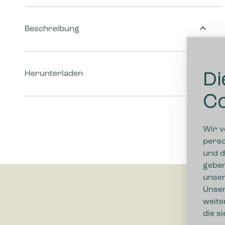
Beschreibung
Herunterladen
Di
Co
Wir v
perso
und d
geben
unser
Unser
weite
die s