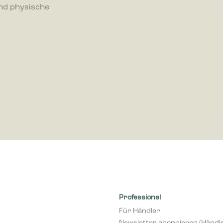
nd physische
ren, indem Informationen anonym gesammelt und gemeldet werden.
-Cookies werden verwendet, um Besuchern auf Webseiten zu folgen. Die Abs
zu zeigen, die relevant und ansprechend für den einzelnen Benutzer sind
r für Publisher und werbetreibende Drittparteien sind.
Professionel
Für Händler
Newsletter abonnieren (Händl