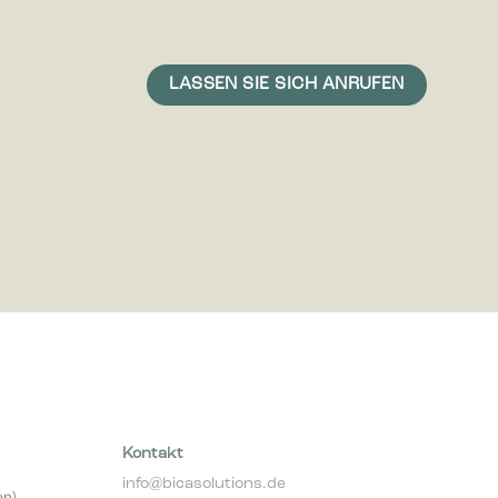
icht ist,
 und daher
Kontakt
info@bicasolutions.de
er)
+49 511 93 639 309