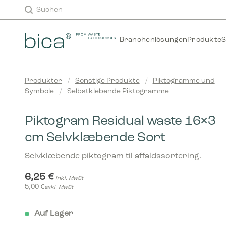
Zum
Suchen
Inhalt
springen
Branchenlösungen
Produkte
S
Produkter
/
Sonstige Produkte
/
Piktogramme und
Symbole
/
Selbstklebende Piktogramme
Piktogram Residual waste 16×3
cm Selvklæbende Sort
Selvklæbende piktogram til affaldssortering.
6,25
€
inkl. MwSt
5,00
€
exkl. MwSt
Auf Lager