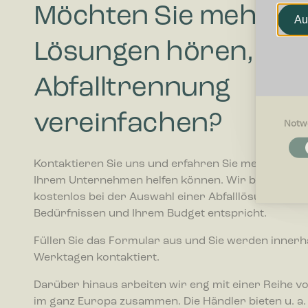
Möchten Sie mehr zu
Au
Lösungen hören, die 
Abfalltrennung
vereinfachen?
Notw
Notwendi
Notwendig
Kontaktieren Sie uns und erfahren Sie mehr darübe
Grundfunk
Ihrem Unternehmen helfen können. Wir beraten Sie
ermögliche
kostenlos bei der Auswahl einer Abfalllösung, die I
Bedürfnissen und Ihrem Budget entspricht.
Präferenz
Präferenz
Füllen Sie das Formular aus und Sie werden innerh
beeinfluss
oder die R
Werktagen kontaktiert.
Darüber hinaus arbeiten wir eng mit einer Reihe v
Statistike
im ganz Europa zusammen. Die Händler bieten u. a.
Statistik