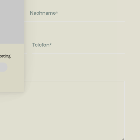
Nachname
Telefon
eting
e
lfen?
e die Art
e Sprache
iten