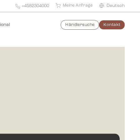
Meine Anfrage
Deutsch
+4582304000
ional
Händlersuche
Kontakt