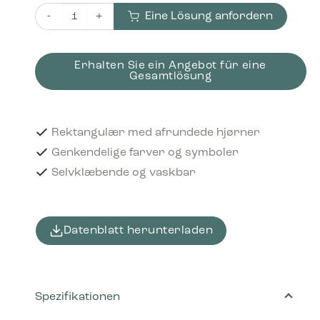
Eine Lösung anfordern
Piktogram Residual waste 16x3 cm Selvklæbende Sort M
Erhalten Sie ein Angebot für eine
Gesamtlösung
Rektangulær med afrundede hjørner
Genkendelige farver og symboler
Selvklæbende og vaskbar
Datenblatt herunterladen
Spezifikationen