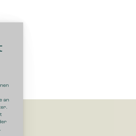
t
nnen
e an
er.
t
der
.